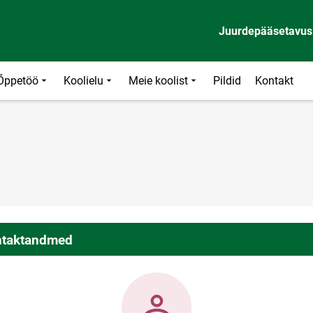
Juurdepääsetavus
Õppetöö
Koolielu
Meie koolist
Pildid
Kontakt
taktandmed