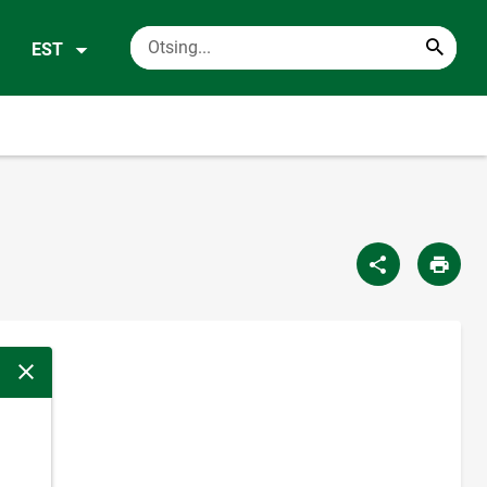
EST
Sulge modaalaken