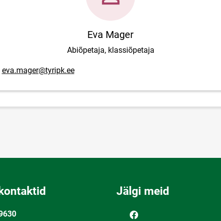
Eva Mager
Abiõpetaja, klassiõpetaja
posti aadress
eva.mager@tyripk.ee
kontaktid
Jälgi meid
9630