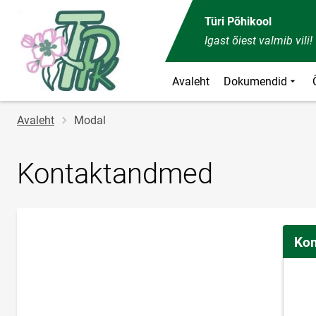
Türi Põhikool
Igast õiest valmib vili!
Avaleht
Dokumendid
Jälglink
Avaleht
Modal
Kontaktandmed
Kon