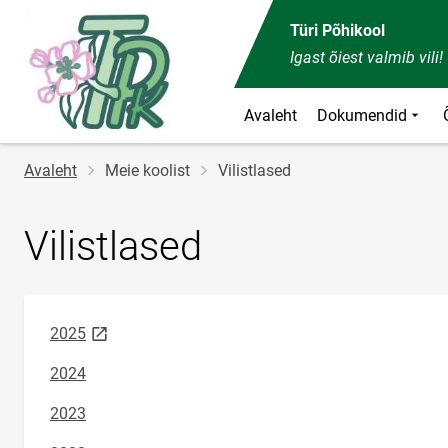
Türi Põhikool
Igast õiest valmib vili!
Avaleht
Dokumendid
Jälglink
Avaleht
Meie koolist
Vilistlased
Vilistlased
link opens on new page
2025
2024
2023