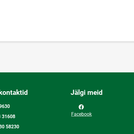
kontaktid
Jälgi meid
9630
Facebook
3 31608
30 58230