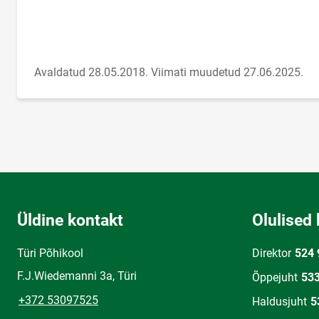
Avaldatud 28.05.2018.
Viimati muudetud 27.06.2025.
Üldine kontakt
Olulised 
Türi Põhikool
Direktor
524 
F.J.Wiedemanni 3a, Türi
Õppejuht
53
+372 53097525
Haldusjuht
5