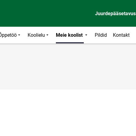
Juurdepääsetavus
Õppetöö
Koolielu
Meie koolist
Pildid
Kontakt