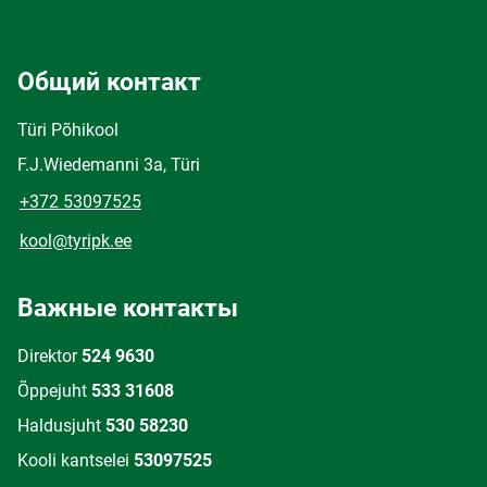
Общий контакт
Türi Põhikool
F.J.Wiedemanni 3a, Türi
+372 53097525
kool@tyripk.ee
Важные контакты
Direktor
524 9630
Õppejuht
533 31608
Haldusjuht
530 58230
Kooli kantselei
53097525